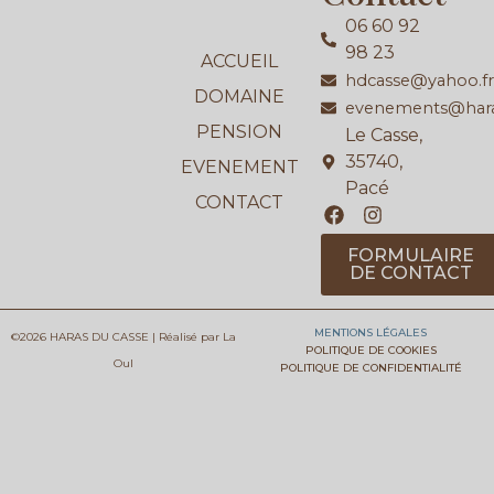
06 60 92
98 23
ACCUEIL
hdcasse@yahoo.f
DOMAINE
evenements@haras
PENSION
Le Casse,
35740,
EVENEMENT
Pacé
CONTACT
F
I
a
n
c
s
FORMULAIRE
e
t
DE CONTACT
b
a
o
g
o
r
MENTIONS LÉGALES
©2026 HARAS DU CASSE | Réalisé par La
k
a
POLITIQUE DE COOKIES
Oul
m
POLITIQUE DE CONFIDENTIALITÉ