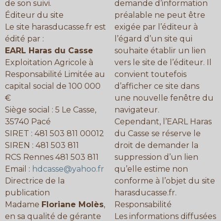
de son suivi.
demande d’information
Éditeur du site
préalable ne peut être
Le site harasducasse.fr est
exigée par l’éditeur à
édité par :
l’égard d’un site qui
EARL Haras du Casse
souhaite établir un lien
Exploitation Agricole à
vers le site de l’éditeur. Il
Responsabilité Limitée au
convient toutefois
capital social de 100 000
d’afficher ce site dans
€
une nouvelle fenêtre du
Siège social : 5 Le Casse,
navigateur.
35740 Pacé
Cependant, l’EARL Haras
SIRET : 481 503 811 00012
du Casse se réserve le
SIREN : 481 503 811
droit de demander la
RCS Rennes 481 503 811
suppression d’un lien
Email :
hdcasse@yahoo.fr
qu’elle estime non
Directrice de la
conforme à l’objet du site
publication
harasducasse.fr.
Madame
Floriane Molès
,
Responsabilité
en sa qualité de gérante
Les informations diffusées