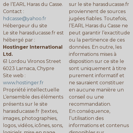
de l’EARL Haras du Casse.
sur le site harasducasse.fr
Contact :
proviennent de sources
hdcasse@yahoo.fr
jugées fiables. Toutefois,
Hébergeur du site
l’EARL Haras du Casse ne
Le site harasducasse.fr est
peut garantir l’exactitude
hébergé par :
ou la pertinence de ces
Hostinger International
données. En outre, les
Ltd.
informations mises à
61 Lordou Vironos Street
disposition sur ce site le
6023 Larnaca, Chypre
sont uniquement à titre
Site web :
purement informatif et
www.hostinger.fr
ne sauraient constituer
Propriété intellectuelle
en aucune manière un
L’ensemble des éléments
conseil ou une
présents sur le site
recommandation.
harasducasse.fr (textes,
En conséquence,
images, photographies,
l’utilisation des
logos, vidéos, icônes, sons,
informations et contenus
logiciels, mise en page,
disponibles sur