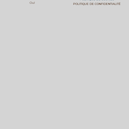
Oul
m
POLITIQUE DE CONFIDENTIALITÉ