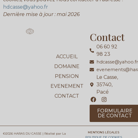
hdcasse@yahoo.fr
Dernière mise à jour : mai 2026
Contact
06 60 92
98 23
ACCUEIL
hdcasse@yahoo.f
DOMAINE
evenements@haras
PENSION
Le Casse,
35740,
EVENEMENT
Pacé
CONTACT
F
I
a
n
c
s
FORMULAIRE
e
t
DE CONTACT
b
a
o
g
o
r
MENTIONS LÉGALES
©2026 HARAS DU CASSE | Réalisé par La
k
a
POLITIQUE DE COOKIES